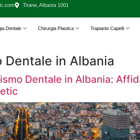
ic.com
Tirane, Albania 1001
gia Dentale
Chirurgia Plastica
Trapianto Capelli
 Dentale in Albania
ismo Dentale in Albania: Affida
etic