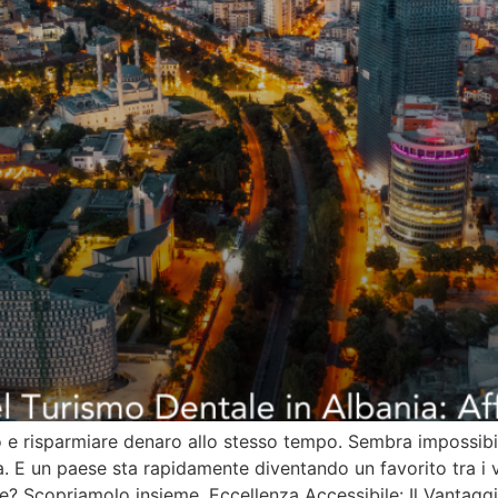
so e risparmiare denaro allo stesso tempo. Sembra impossibi
 E un paese sta rapidamente diventando un favorito tra i via
e? Scopriamolo insieme. Eccellenza Accessibile: Il Vantagg