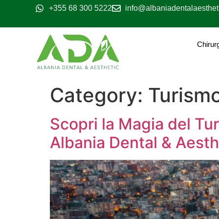
+355 68 300 5222
info@albaniadentalaesthet
Chirur
Category:
Turismo
Scopri la Magia del Tur
Albania Dental & Aesth